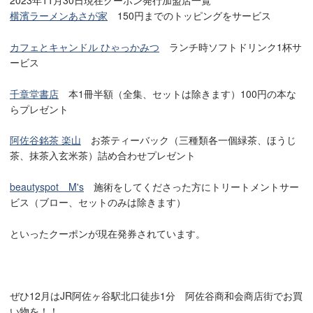
2023年11月30日現在クーポン発行加盟店一覧
横濱ラーメンあさが家
150円までのトッピングをサービス
カフェとキャンドル ひゃっかみつ
ランチ時ソフトドリンク1杯サ
ービス
千章堂書店
本1冊半額（全集、セットは除きます）100円の本な
らプレゼント
阿佐谷銘茶 楽山
お茶ティーバック（三種類各一個緑茶、ほうじ
茶、抹茶入玄米茶）詰め合わせプレゼント
beautyspot M's
施術をしてくださった方にトリートメントサー
ビス（ブロー、セットのみは除きます）
といったクーポンが現在発券されています。
ぜひ12月はJR阿佐ヶ谷駅北口徒歩1分 阿佐谷商和会商店街でお買
い物を！！