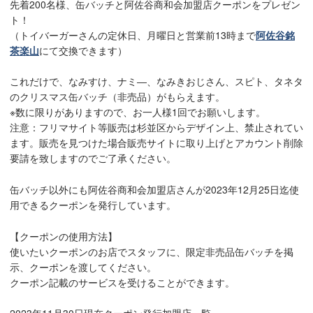
先着200名様、缶バッチと阿佐谷商和会加盟店クーポンをプレゼン
ト！
（トイバーガーさんの定休日、月曜日と営業前13時まで
阿佐谷銘
茶楽山
にて交換できます）
これだけで、なみすけ、ナミ―、なみきおじさん、スピト、タネタ
のクリスマス缶バッチ（非売品）がもらえます。
※数に限りがありますので、お一人様1回でお願いします。
注意：フリマサイト等販売は杉並区からデザイン上、禁止されてい
ます。販売を見つけた場合販売サイトに取り上げとアカウント削除
要請を致しますのでご了承ください。
缶バッチ以外にも阿佐谷商和会加盟店さんが2023年12月25日迄使
用できるクーポンを発行しています。
【クーポンの使用方法】
使いたいクーポンのお店でスタッフに、限定非売品缶バッチを掲
示、クーポンを渡してください。
クーポン記載のサービスを受けることができます。