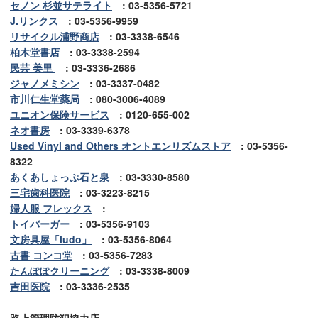
セノン 杉並サテライト
: 03-5356-5721
J.リンクス
: 03-5356-9959
リサイクル浦野商店
: 03-3338-6546
柏木堂書店
: 03-3338-2594
民芸 美里
: 03-3336-2686
ジャノメミシン
: 03-3337-0482
市川仁生堂薬局
: 080-3006-4089
ユニオン保険サービス
: 0120-655-002
ネオ書房
: 03-3339-6378
Used Vinyl and Others オントエンリズムストア
: 03-5356-
8322
あくあしょっぷ石と泉
: 03-3330-8580
三宅歯科医院
: 03-3223-8215
婦人服 フレックス
:
トイバーガー
: 03-5356-9103
文房具屋「ludo」
: 03-5356-8064
古書 コンコ堂
: 03-5356-7283
たんぽぽクリーニング
: 03-3338-8009
吉田医院
: 03-3336-2535
路上管理防犯協力店