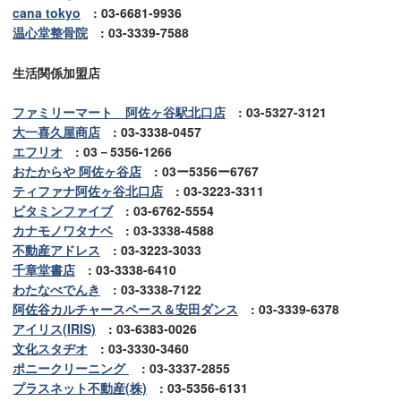
cana tokyo
: 03-6681-9936
温心堂整骨院
: 03-3339-7588
生活関係加盟店
ファミリーマート 阿佐ヶ谷駅北口店
: 03-5327-3121
大一喜久屋商店
: 03-3338-0457
エフリオ
: 03－5356-1266
おたからや 阿佐ヶ谷店
: 03ー5356ー6767
ティファナ阿佐ヶ谷北口店
: 03-3223-3311
ビタミンファイブ
: 03-6762-5554
カナモノワタナベ
: 03-3338-4588
不動産アドレス
: 03-3223-3033
千章堂書店
: 03-3338-6410
わたなべでんき
: 03-3338-7122
阿佐谷カルチャースペース＆安田ダンス
: 03-3339-6378
アイリス(IRIS)
: 03-6383-0026
文化スタヂオ
: 03-3330-3460
ポニークリーニング
: 03-3337-2855
プラスネット不動産(株)
: 03-5356-6131