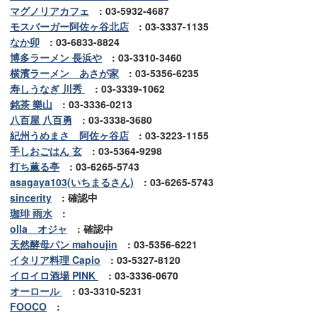
マグノリアカフェ
: 03-5932-4687
モスバーガー阿佐ヶ谷北店
: 03-3337-1135
なか卯
: 03-6833-8824
博多ラーメン 長浜や
: 03-3310-3460
横濱ラーメン あさが家
: 03-5356-6235
寿しうなぎ 川秀
: 03-3339-1062
銘茶 樂山
: 03-3336-0213
八百屋 八百勇
: 03-3338-3680
紀州うめまさ 阿佐ヶ谷店
: 03-3223-1155
手しおごはん 玄
: 03-5364-9298
打ち薫る亭
: 03-6265-5743
asagaya103(いちまるさん)
: 03-6265-5743
sincerity
: 確認中
珈琲 雨水
:
olla オジャ
: 確認中
天然酵母パン mahoujin
: 03-5356-6221
イタリア料理 Capio
: 03-5327-8120
イロイロ酒場 PINK
: 03-3336-0670
オーロール
: 03-3310-5231
FOOCO
: