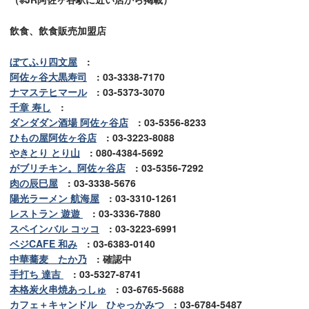
飲食、飲食販売加盟店
ぼてふり四文屋
:
阿佐ヶ谷大黒寿司
: 03-3338-7170
ナマステヒマール
: 03-5373-3070
千章 寿し
:
ダンダダン酒場 阿佐ヶ谷店
: 03-5356-8233
ひもの屋阿佐ヶ谷店
: 03-3223-8088
やきとり とり山
: 080-4384-5692
がブリチキン。阿佐ヶ谷店
: 03-5356-7292
肉の辰巳屋
: 03-3338-5676
陽光ラーメン 航海屋
: 03-3310-1261
レストラン 遊遊
: 03-3336-7880
スペインバル コッコ
: 03-3223-6991
ベジCAFE 和み
: 03-6383-0140
中華蕎麦 たか乃
: 確認中
手打ち 達吉
: 03-5327-8741
本格炭火串焼あっしゅ
: 03-6765-5688
カフェ＋キャンドル ひゃっかみつ
: 03-6784-5487