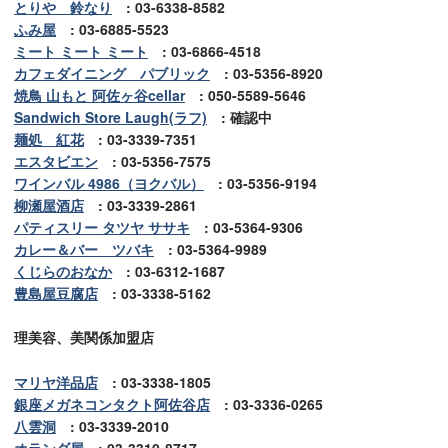
とりや 鈴なり
: 03-6338-8582
ふみ屋
: 03-6885-5523
ミート ミート ミート
: 03-6866-4518
カフェダイニング パブリック
: 03-5356-8920
焼鳥 山もと 阿佐ヶ谷cellar
: 050-5589-5646
Sandwich Store Laugh(ラフ)
: 確認中
麺処 紅花
: 03-3339-7351
エスタビエン
: 03-5356-7575
ワインバル 4986（ヨクバル）
: 03-5356-9194
柳瀬屋酒店
: 03-3339-2861
パティスリー タツヤ ササキ
: 03-5364-9306
カレー＆バー ツバキ
: 03-5364-9989
くじらのおなか
: 03-6312-1687
豊島屋豆腐店
: 03-3338-5162
理美容、美関係加盟店
マリヤ洋品店
: 03-3338-1805
銀座メガネコンタクト阿佐谷店
: 03-3336-0265
八雲洞
: 03-3339-2010
オランダ屋
: 03-3310-8717