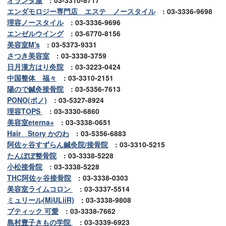
エンダモロジー専門店 エステ ノースタイル
: 03-3336-9698
理容ノースタイル
: 03-3336-9696
エンゼルウイング
: 03-6770-8156
美容室M's
: 03-5373-9331
さつき美容室
: 03-3338-3759
日月漢方はり灸院
: 03-3223-0424
中国整体 福々
: 03-3310-2151
陽ので鍼灸接骨院
: 03-5356-7613
PONO(ポノ)
: 03-5327-8924
理容TOPS
: 03-3330-6860
美容室eterna+
: 03-3338-0651
Hair Story かのわ
: 03-5356-6883
阿佐ヶ谷すずらん鍼灸院/接骨院
: 03-3310-5215
たんぽぽ整骨院
: 03-3338-5228
小松接骨院
: 03-3338-5228
THC阿佐ヶ谷接骨院
: 03-3338-0303
美容室ライムコロン
: 03-3337-5514
ミュリール(MiULiiR)
: 03-3338-9808
ブティック 可愛
: 03-3338-7662
島村豊子きもの学院
: 03-3339-6923