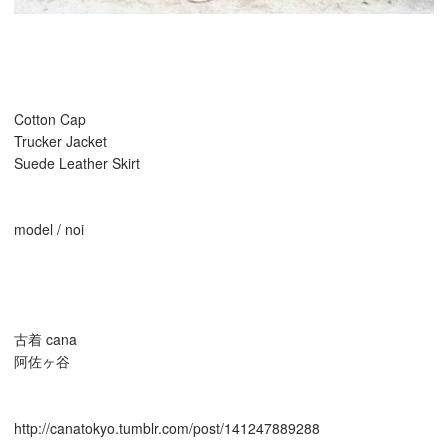
Cotton Cap
Trucker Jacket
Suede Leather Skirt
model / noi
古着 cana
阿佐ヶ谷
http://canatokyo.tumblr.com/post/141247889288