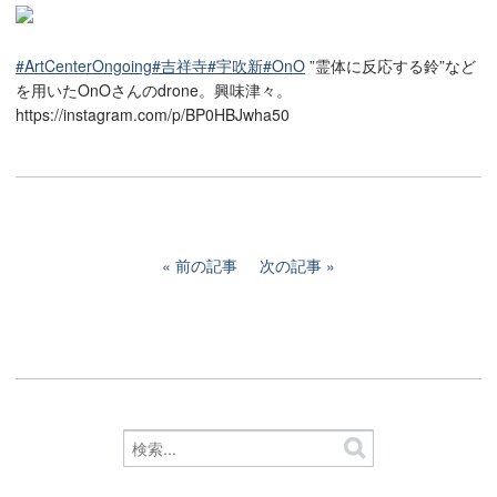
#ArtCenterOngoing
#吉祥寺
#宇吹新
#OnO
”霊体に反応する鈴”など
を用いたOnOさんのdrone。興味津々。
https://instagram.com/p/BP0HBJwha50
前の記事
次の記事