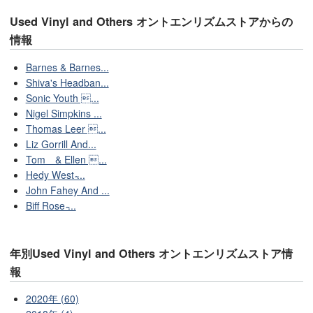
Used Vinyl and Others オントエンリズムストアからの
情報
Barnes & Barnes...
Shiva's Headban...
Sonic Youth ...
Nigel Simpkins ...
Thomas Leer ...
Liz Gorrill And...
Tom & Ellen ...
Hedy West ̴...
John Fahey And ...
Biff Rose ̴...
年別Used Vinyl and Others オントエンリズムストア情
報
2020年 (60)