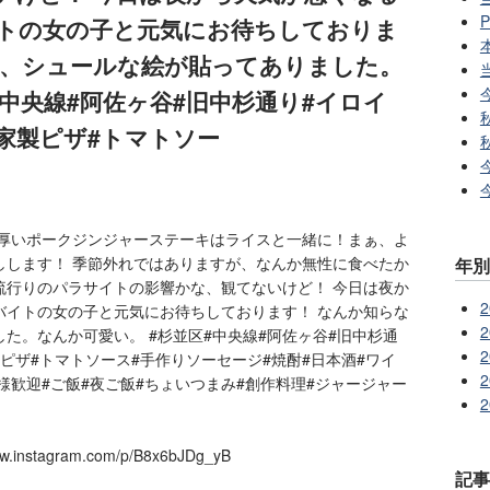
トの女の子と元気にお待ちしておりま
に、シュールな絵が貼ってありました。
#中央線#阿佐ヶ谷#旧中杉通り#イロイ
自家製ピザ#トマトソー
分厚いポークジンジャーステーキはライスと一緒に！まぁ、よ
しします！ 季節外れではありますが、なんか無性に食べたか
年別
流行りのパラサイトの影響かな、観てないけど！ 今日は夜か
2
バイトの女の子と元気にお待ちしております！ なんか知らな
2
た。なんか可愛い。 #杉並区#中央線#阿佐ヶ谷#旧中杉通
2
家製ピザ#トマトソース#手作りソーセージ#焼酎#日本酒#ワイ
2
様歓迎#ご飯#夜ご飯#ちょいつまみ#創作料理#ジャージャー
2
ww.instagram.com/p/B8x6bJDg_yB
記