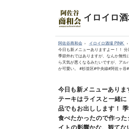
イロイロ酒場
阿佐谷商和会
イロイロ酒場 PINK
今日も新メニューありますよー！！ 
季節外れではありますが、なんか無性
ら天気が悪くなるみたいですが、アル
か可愛い。 #杉並区#中央線#阿佐ヶ谷
今日も新メニューありま
テーキはライスと一緒に
品でもお出しします！ 
食べたかったので作った
イトの影響かな、観てな