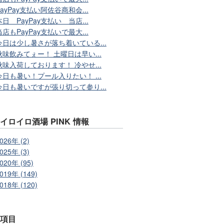
PayPay支払い阿佐谷商和会...
本日 PayPay支払い 当店...
当店もPayPay支払いで最大...
今日は少し暑さが落ち着いている...
秋味飲みてぇー！ 土曜日は早い...
秋味入荷しております！ 冷やせ...
今日も暑い！プール入りたい！ ...
今日も暑いですが張り切って参り...
イロイロ酒場 PINK 情報
026年 (2)
025年 (3)
020年 (95)
019年 (149)
018年 (120)
事項目