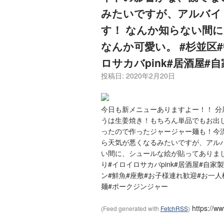
みたいですが、アルバイ
す！ なんか知らない間
なんか可愛い。 #杉並区
ロサカバpink#居酒屋#
投稿日:
2020年2月20日
今日も新メニューありますよー！！ 
うは生姜焼き！もちろん単品でもお出
ったので作ったジャージャー麺も！今
ら天気が悪くなるみたいですが、アル
い間に、シュールな絵が貼ってありまし
り#イロイロサカバpink#居酒屋#自
ン#鮮魚#座敷#お子様連れ歓迎#お一人
麺#ポークジンジャー
https://w
(Feed generated with
FetchRSS
)