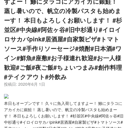
すよー！ 鯵にタラコにアカイカに銀鮭！
蒸し暑いので、帆立の冷製パスタも始めま
ーす！ 本日もよろしくお願いします！ #杉
並区#中央線#阿佐ヶ谷#旧中杉通り#イロイ
ロサカバpink#居酒屋#自家製ピザ#トマト
ソース#手作りソーセージ#焼酎#日本酒#ワ
イン#鮮魚#座敷#お子様連れ歓迎#お一人様
歓迎#ご飯#夜ご飯#ちょいつまみ#創作料理
#テイクアウト#外飲み
投稿日:
2020年6月 1日
本日もオープンです！ 久々に魚入荷してますよー！ 鯵にタラコに
アカイカに銀鮭！ 蒸し暑いので、帆立の冷製パスタも始めまー
す！ 本日もよろしくお願いします！ #杉並区#中央線#阿佐ヶ谷#旧
中杉通り#イロイロサカバpink#居酒屋#自家製ピザ#トマトソース#