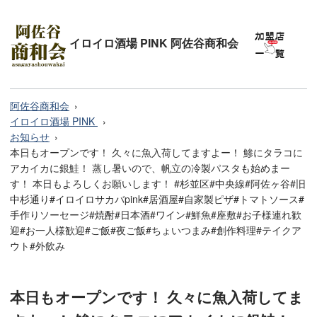
イロイロ酒場 PINK 阿佐谷商和会
阿佐谷商和会
イロイロ酒場 PINK
お知らせ
本日もオープンです！ 久々に魚入荷してますよー！ 鯵にタラコに
アカイカに銀鮭！ 蒸し暑いので、帆立の冷製パスタも始めまー
す！ 本日もよろしくお願いします！ #杉並区#中央線#阿佐ヶ谷#旧
中杉通り#イロイロサカバpink#居酒屋#自家製ピザ#トマトソース#
手作りソーセージ#焼酎#日本酒#ワイン#鮮魚#座敷#お子様連れ歓
迎#お一人様歓迎#ご飯#夜ご飯#ちょいつまみ#創作料理#テイクア
ウト#外飲み
本日もオープンです！ 久々に魚入荷してま