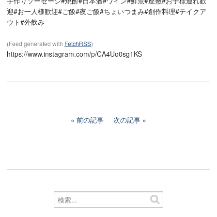
手作りソーセージ#焼酎#日本酒#ワイン#鮮魚#座敷#お子様連れ歓
迎#お一人様歓迎#ご飯#夜ご飯#ちょいつまみ#創作料理#テイクア
ウト#外飲み
(Feed generated with
FetchRSS
)
https://www.instagram.com/p/CA4Uo0sg1KS
前の記事
次の記事