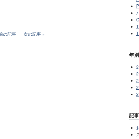
P
C
T
T
前の記事
次の記事
年別
2
2
2
2
2
記