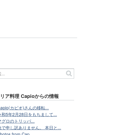
リア料理 Capioからの情報
Capio(カピオ)さんの移転...
令和5年2月28日をもちまして...
マグロのトリッパ...
急で申し訳ありません。 本日と...
hotos from Cap...