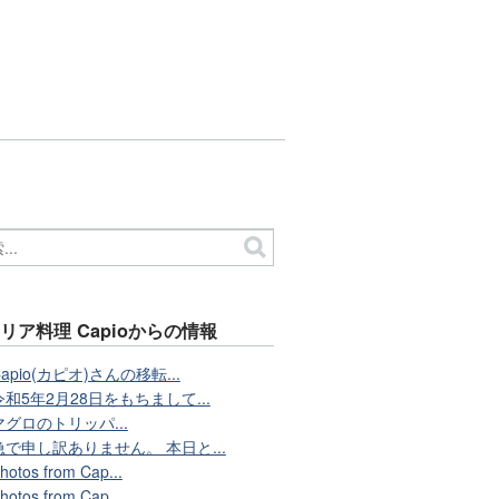
リア料理 Capioからの情報
Capio(カピオ)さんの移転...
令和5年2月28日をもちまして...
マグロのトリッパ...
急で申し訳ありません。 本日と...
hotos from Cap...
hotos from Cap...