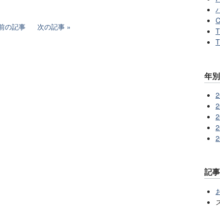
C
前の記事
次の記事
T
T
年別
2
2
2
2
2
記