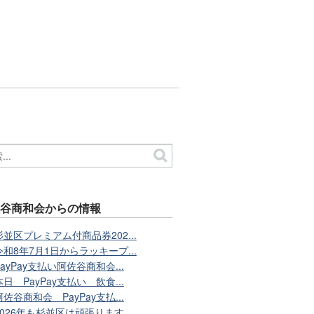
佐谷商和会からの情報
杉並区プレミアム付商品券202...
令和8年7月1日からラッキープ...
PayPay支払い阿佐谷商和会...
本日 PayPay支払い 飲食...
阿佐谷商和会 PayPay支払...
2026年も杉並区は頑張ります...