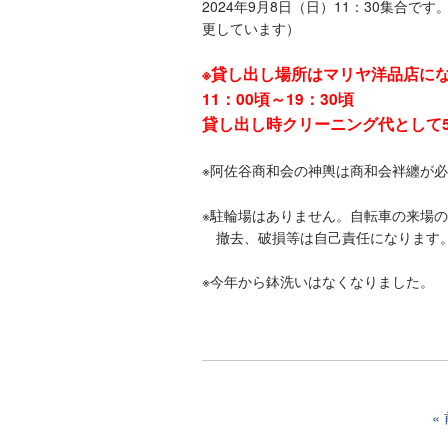
2024年9月8日（日）11：30集合で
更しています）
※貸し出し場所はマリヤ洋品店に
11：00頃～19：30頃
貸し出し時クリーニング代として5
※阿佐谷商和会の神輿は商和会袢纏が
※駐輪場はありません。自転車の来場
撤去、破損等は自己責任になります
※今年から鉢洗いはなくなりました。