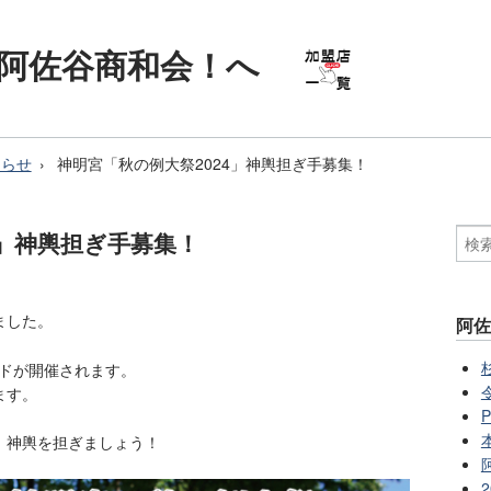
阿佐谷商和会！へ
知らせ
神明宮「秋の例大祭2024」神輿担ぎ手募集！
4」神輿担ぎ手募集！
ました。
阿
ドが開催されます。
ます。
、神輿を担ぎましょう！