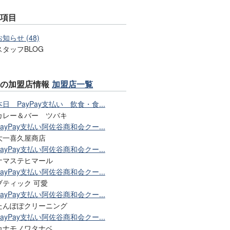
事項目
お知らせ (48)
スタッフBLOG
近の加盟店情報
加盟店一覧
本日 PayPay支払い 飲食・食...
カレー＆バー ツバキ
PayPay支払い阿佐谷商和会クー...
大一喜久屋商店
PayPay支払い阿佐谷商和会クー...
ナマステヒマール
PayPay支払い阿佐谷商和会クー...
ブティック 可愛
PayPay支払い阿佐谷商和会クー...
たんぽぽクリーニング
PayPay支払い阿佐谷商和会クー...
カナモノワタナベ