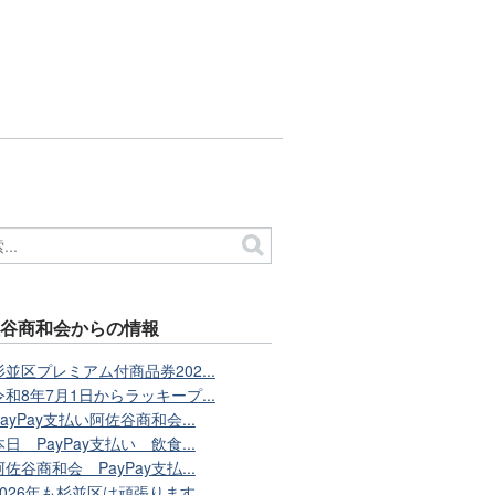
佐谷商和会からの情報
杉並区プレミアム付商品券202...
令和8年7月1日からラッキープ...
PayPay支払い阿佐谷商和会...
本日 PayPay支払い 飲食...
阿佐谷商和会 PayPay支払...
2026年も杉並区は頑張ります...