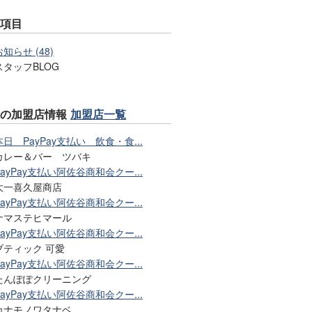
事項目
お知らせ (48)
スタッフBLOG
近の加盟店情報
加盟店一覧
本日 PayPay支払い 飲食・食...
カレー＆バー ツバキ
PayPay支払い阿佐谷商和会クー...
大一喜久屋商店
PayPay支払い阿佐谷商和会クー...
ナマステヒマール
PayPay支払い阿佐谷商和会クー...
ブティック 可愛
PayPay支払い阿佐谷商和会クー...
たんぽぽクリーニング
PayPay支払い阿佐谷商和会クー...
カナモノワタナベ