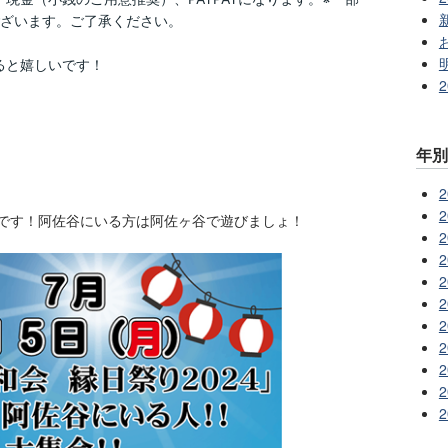
もございます。ご了承ください。
ると嬉しいです！
年
2
2
日です！阿佐谷にいる方は阿佐ヶ谷で遊びましょ！
2
2
2
2
2
2
2
2
2