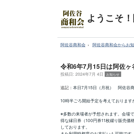
ようこそ！
阿佐谷商和会
阿佐谷商和会からお
令和6年7月15日は阿佐
投稿日:
2024年7月 4日
お知らせ
追記：
本日7月15日（月祝） 阿佐谷商
10時半ごろ開始予定を考えております
※多数の来場者が予想されます。会場
得な縁日券（100円券11枚綴り販売価
しております。
また利用時都度のお支払いも可能です。