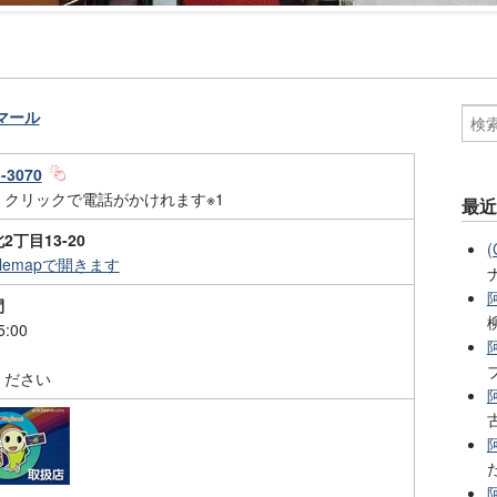
マール
3-3070
、クリックで電話がかけれます※1
最
2丁目13-20
glemapで開きます
間
5:00
ください