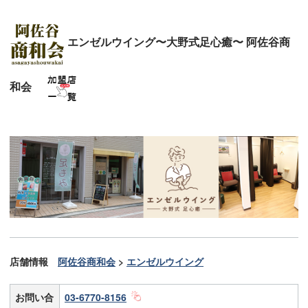
エンゼルウイング〜大野式足心癒〜 阿佐谷商
和会
店舗情報
阿佐谷商和会
>
エンゼルウイング
お問い合
03-6770-8156