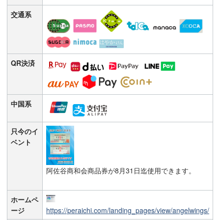
交通系
QR決済
中国系
只今のイ
ベント
阿佐谷商和会商品券が8月31日迄使用できます。
ホームペ
ージ
https://peraichi.com/landing_pages/view/angelwings/