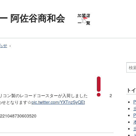
ー 阿佐谷商和会
らせ
ト
26★シリコン製のレコードコースターが入荷しました
2
わせとなります☆
pic.twitter.com/YXTnzSyQEt
749221048730603520