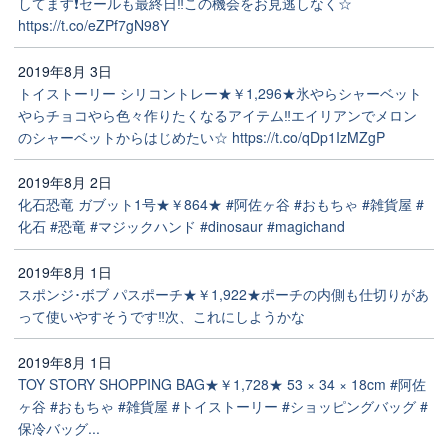
してます❗セールも最終日‼️この機会をお見逃しなく☆
https://t.co/eZPf7gN98Y
2019年8月 3日
トイストーリー シリコントレー★￥1,296★氷やらシャーベット
やらチョコやら色々作りたくなるアイテム‼️エイリアンでメロン
のシャーベットからはじめたい☆ https://t.co/qDp1IzMZgP
2019年8月 2日
化石恐竜 ガブット1号★￥864★ #阿佐ヶ谷 #おもちゃ #雑貨屋 #
化石 #恐竜 #マジックハンド #dinosaur #magichand
2019年8月 1日
スポンジ･ボブ パスポーチ★￥1,922★ポーチの内側も仕切りがあ
って使いやすそうです‼️次、これにしようかな
2019年8月 1日
TOY STORY SHOPPING BAG★￥1,728★ 53 × 34 × 18cm #阿佐
ヶ谷 #おもちゃ #雑貨屋 #トイストーリー #ショッピングバッグ #
保冷バッグ...