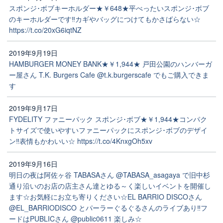
スポンジ･ボブキーホルダー★￥648★平べったいスポンジ･ボブ
のキーホルダーです‼️カギやバッグにつけてもかさばらない☆
https://t.co/20xG6iqtNZ
2019年9月19日
HAMBURGER MONEY BANK★￥1,944★ 戸田公園のハンバーガ
ー屋さん T.K. Burgers Cafe @t.k.burgerscafe でもご購入できま
す
2019年9月17日
FYDELITY ファニーパック スポンジ･ボブ★￥1,944★コンパク
トサイズで使いやすいファニーパックにスポンジ･ボブのデザイ
ン‼️表情もかわいい☆ https://t.co/4KnxgOh5xv
2019年9月16日
明日の夜は阿佐ヶ谷 TABASAさん @TABASA_asagaya で旧中杉
通り沿いのお店の店主さん達とゆる～く楽しいイベントを開催し
ます☆お気軽にお立ち寄りください☆EL BARRIO DISCOさん
@EL_BARRIODISCO とパーラーぐるぐるさんのライブあり‼️フ
ードはPUBLICさん @public0611 楽しみ☆