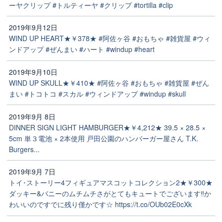
ーヤクリップ #トルティーヤ #クリップ #tortilla #clip
2019年9月12日
WIND UP HEART★￥378★ #阿佐ヶ谷 #おもちゃ #雑貨屋 #ウィ
ンドアップ #ぜんまい #ハート #windup #heart
2019年9月10日
WIND UP SKULL★￥410★ #阿佐ヶ谷 #おもちゃ #雑貨屋 #ぜん
まい #トコトコ #スカル #ウィンドアップ #windup #skull
2019年9月 8日
DINNER SIGN LIGHT HAMBURGER★￥4,212★ 39.5 × 28.5 ×
5cm 単３電池 × 2本使用 戸田公園のハンバーガー屋さん T.K.
Burgers...
2019年9月 7日
トイ･ストーリー4フィギュアマスコットコレクション2★￥300★
ダッキー&バニーのムチムチさがとてもキュートでございます‼️か
わいいのですでに残り僅かです☆ https://t.co/OUb02E0cXk