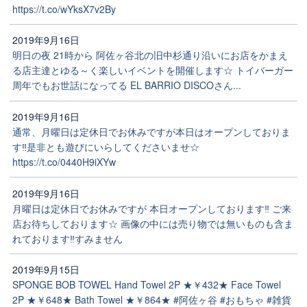
https://t.co/wYksX7v2By
2019年9月16日
明日の夜 21時から 阿佐ヶ谷北の旧中杉通り沿いにお店をかまえ
る店主達とゆる～く楽しいイベントを開催します☆ トイバーガー
周年でもお世話になってる EL BARRIO DISCOさん...
2019年9月16日
通常、月曜日は定休日でお休みですが本日はオープンしておりま
す‼️是非とも遊びにいらしてくださいませ☆
https://t.co/0440H9iXYw
2019年9月16日
月曜日は定休日でお休みですが 本日オープンしております‼️ ご来
店お待ちしております☆ 画像の中には売り物では無いものも含ま
れております‼️すみません
2019年9月15日
SPONGE BOB TOWEL Hand Towel 2P ★￥432★ Face Towel
2P ★￥648★ Bath Towel ★￥864★ #阿佐ヶ谷 #おもちゃ #雑貨