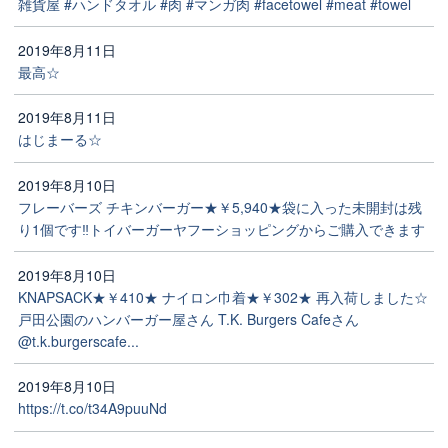
雑貨屋 #ハンドタオル #肉 #マンガ肉 #facetowel #meat #towel
2019年8月11日
最高☆
2019年8月11日
はじまーる☆
2019年8月10日
フレーバーズ チキンバーガー★￥5,940★袋に入った未開封は残
り1個です‼️トイバーガーヤフーショッピングからご購入できます
2019年8月10日
KNAPSACK★￥410★ ナイロン巾着★￥302★ 再入荷しました☆
戸田公園のハンバーガー屋さん T.K. Burgers Cafeさん
@t.k.burgerscafe...
2019年8月10日
https://t.co/t34A9puuNd