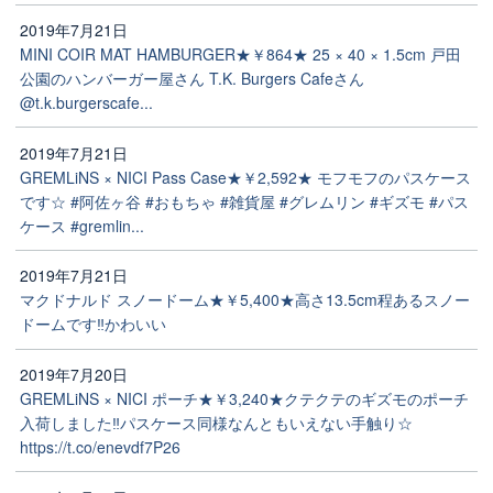
2019年7月21日
MINI COIR MAT HAMBURGER★￥864★ 25 × 40 × 1.5cm 戸田
公園のハンバーガー屋さん T.K. Burgers Cafeさん
@t.k.burgerscafe...
2019年7月21日
GREMLiNS × NICI Pass Case★￥2,592★ モフモフのパスケース
です☆ #阿佐ヶ谷 #おもちゃ #雑貨屋 #グレムリン #ギズモ #パス
ケース #gremlin...
2019年7月21日
マクドナルド スノードーム★￥5,400★高さ13.5cm程あるスノー
ドームです‼️かわいい
2019年7月20日
GREMLiNS × NICI ポーチ★￥3,240★クテクテのギズモのポーチ
入荷しました‼️パスケース同様なんともいえない手触り☆
https://t.co/enevdf7P26