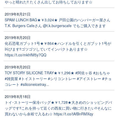
やっと晴れた‼️ たくさん出してお待ちしております☆
2019年8月21日
SPAM LUNCH BAG★￥3,024★ 戸田公園のハンバーガー屋さん
T.K. Burgers Cafeさん @t.k.burgerscafe でもご購入できます
2019年8月20日
化石恐竜ガブット1号★￥864★ハンドルを引くとガブット1号が
叫びます‼️ゴツゴツしていてインパクトあります☆
https://t.co/mkhfM5y7QQ
2019年8月20日
TOY STORY SILICONE TRAY★￥1,296★ #阿佐ヶ谷 #おもちゃ
#雑貨屋 #トイストーリー #シリコントレー #アイストレー #チョ
コレート #siliconeicetray...
2019年8月18日
トイ･ストーリー保冷バッグ★￥1,728★大きめのショッピングバ
ッグです‼️これを持って近くの西友に買い物に行きたい‼️そんなに
買わないから余裕で入るわ☆ https://t.co/tAfBnRMXqy