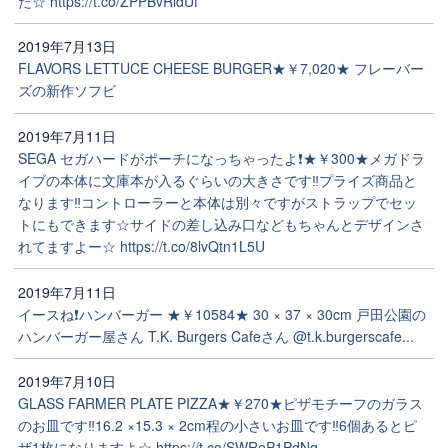
た☆ https://t.co/ZPPBvRldUf
2019年7月13日
FLAVORS LETTUCE CHEESE BURGER★￥7,020★ フレーバー
ズの新作ソフビ
2019年7月11日
SEGA セガハードがポーチになっちゃったよ❗★￥300★メガドラ
イブの本体に文庫本が入るぐらいの大きさです‼️プライズ商品と
なります‼️コントローラーと本体は別々ですがストラップでセッ
トにもできます☆サイドの差し込み口などもちゃんとデザインさ
れてますよー☆ https://t.co/8lvQtn1L5U
2019年7月11日
イースね❗ハンバーガー ★￥10584★ 30 × 37 × 30cm 戸田公園の
ハンバーガー屋さん T.K. Burgers Cafeさん @t.k.burgerscafe...
2019年7月10日
GLASS FARMER PLATE PIZZA★￥270★ピザモチーフのガラス
のお皿です‼️16.2 ×15.3 × 2cm程の小さいお皿です‼️6個あるとピ
ザ1枚になりますよ☆ https://t.co/SWReP1PdNq