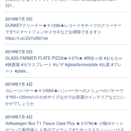
日‼️...
2019年7月 5日
DONKEYクリーナー★￥1296★レコードモチーフのクリーナー
です‼️スマートフォンやメガネなどお掃除できます☆
https://t.co/ZsYxlS97e6
2019年7月 5日
GLASS FARMER PLATE PIZZA★￥270★ #阿佐ヶ谷 #おもちゃ
#雑貨屋 #ガラスプレート #ピザ #glassfarmerplate #お皿 #プレ
ート #plate...
2019年7月 4日
ガレージバナー★￥10584★ハンバーガーのメニューのバナーで
す‼️60×120cmの小さめサイズなのでお部屋のインテリアなどにい
かがでしょうか
2019年7月 4日
Volkswagen Bus T1 Tissue Case Plus ★￥3780★ 小物ポケット
がついて再登場☆ 人気のアイテムです‼️ ボックスティッシュは入