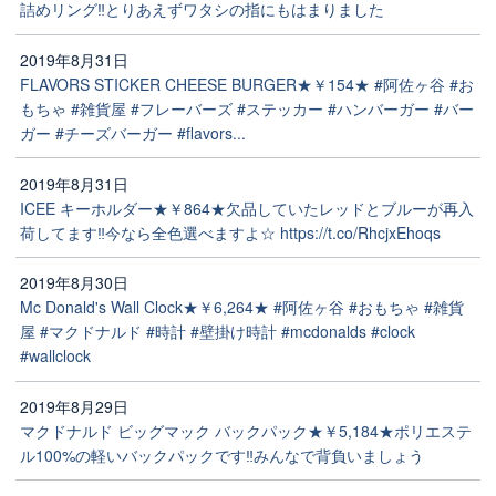
詰めリング‼️とりあえずワタシの指にもはまりました
2019年8月31日
FLAVORS STICKER CHEESE BURGER★￥154★ #阿佐ヶ谷 #お
もちゃ #雑貨屋 #フレーバーズ #ステッカー #ハンバーガー #バー
ガー #チーズバーガー #flavors...
2019年8月31日
ICEE キーホルダー★￥864★欠品していたレッドとブルーが再入
荷してます‼️今なら全色選べますよ☆ https://t.co/RhcjxEhoqs
2019年8月30日
Mc Donald's Wall Clock★￥6,264★ #阿佐ヶ谷 #おもちゃ #雑貨
屋 #マクドナルド #時計 #壁掛け時計 #mcdonalds #clock
#wallclock
2019年8月29日
マクドナルド ビッグマック バックパック★￥5,184★ポリエステ
ル100%の軽いバックパックです‼️みんなで背負いましょう