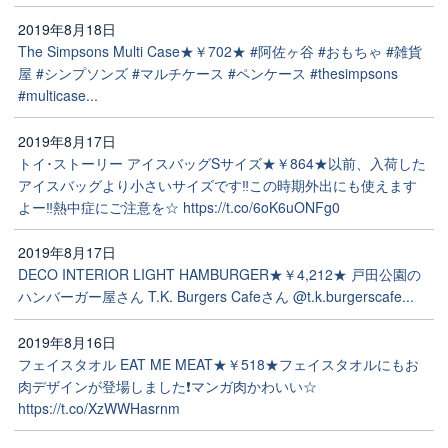
2019年8月18日
The Simpsons Multi Case★￥702★ #阿佐ヶ谷 #おもちゃ #雑貨
屋 #シンプソンズ #マルチケース #ペンケース #thesimpsons
#multicase...
2019年8月17日
トイ･ストーリー アイスバッグSサイズ★￥864★以前、入荷した
アイスバッグより小さいサイズです‼️この時期外出にも使えます
よー‼️熱中症にご注意を☆ https://t.co/6oK6uONFg0
2019年8月17日
DECO INTERIOR LIGHT HAMBURGER★￥4,212★ 戸田公園の
ハンバーガー屋さん T.K. Burgers Cafeさん @t.k.burgerscafe...
2019年8月16日
フェイスタオル EAT ME MEAT★￥518★フェイスタオルにもお
肉デザインが登場しました❗マンガ肉かわいい☆
https://t.co/XzWWHasrnm