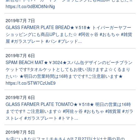
https://t.co/0dBXO8NnNg
2019年7月 7日
GLASS FARMER PLATE BREAD★￥518★ トイバーガーヤフー
ショッピングにも商品UPしました☆ #阿佐ヶ谷 #おもちゃ #雑貨
屋 #ガラスプレート #パン #ブレッド...
2019年7月 6日
SPAM BEACH MAT★￥3024★スパム缶デザインのビーチブラン
ケットです‼️タオルケットとしてもお使い頂けますよ☆くるまり
たい✨ ★明日の営業時間は16時までです‼️ご注意願います★
https://t.co/STW7CzUsE9
2019年7月 6日
GLASS FARMER PLATE TOMATO★￥518★ 明日の営業は16時
までです‼️ ご注意願います☆ #阿佐ヶ谷 #おもちゃ #雑貨屋 #ガラ
ストレイ #ガラスプレート #トマト...
2019年7月 5日
お店にいきなりファミチキさんが‼️ 7月27日(土)は土用の丑の