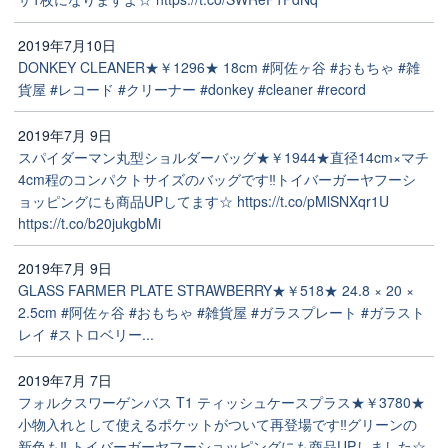
2019年7月10日
DONKEY CLEANER★￥1296★ 18cm #阿佐ヶ谷 #おもちゃ #雑
貨屋 #レコード #クリーナー #donkey #cleaner #record
2019年7月 9日
スパイダーマン丸型ショルダーバッグ★￥1944★直径14cm×マチ
4cm程のコンパクトサイズのバッグです‼️トイバーガーヤフーシ
ョッピングにも商品UPしてます☆ https://t.co/pMlSNXqr1U
https://t.co/b20jukgbMi
2019年7月 9日
GLASS FARMER PLATE STRAWBERRY★￥518★ 24.8 × 20 ×
2.5cm #阿佐ヶ谷 #おもちゃ #雑貨屋 #ガラスプレート #ガラスト
レイ #ストロベリー...
2019年7月 7日
フォルクスワーゲンバス T1 ティッシュケースプラス★￥3780★
小物入れとして使えるポケットがついて再登場です‼️グリーンの
新色も‼️ トイバーガーヤフーショッピングにも商品UPしました☆