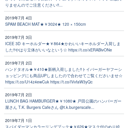
りませんのでご注意ください‼️...
2019年7月 4日
SPAM BEACH MAT★￥3024★ 120 × 150cm
2019年7月 3日
ICEE 3D キーホルダー★￥864★かわいいキーホルダー入荷しま
した‼️やはり立体がいいなという☆ https://t.co/xERABivONe
2019年7月 2日
ハンドタオル★￥410★新柄入荷しました‼️トイバーガーヤフーシ
ョッピングにも商品UPしましたので合わせてご覧くださいませ☆
https://t.co/U14z4ewCuk https://t.co/IVvfaW3yQc
2019年7月 2日
LUNCH BAG HAMBURGER★￥1080★ 戸田公園のハンバーガー
屋さん T.K. Burgers Cafeさん @t.k.burgerscafe...
2019年7月 1日
スパイダーマンカラーリングブック★￥626★マスク付のぬり絵