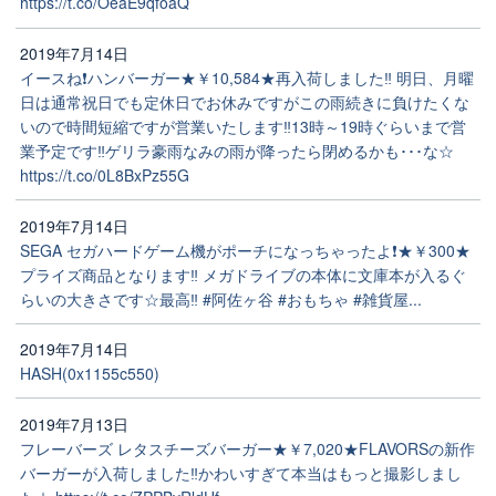
https://t.co/OeaE9qfoaQ
2019年7月14日
イースね❗ハンバーガー★￥10,584★再入荷しました‼️ 明日、月曜
日は通常祝日でも定休日でお休みですがこの雨続きに負けたくな
いので時間短縮ですが営業いたします‼️13時～19時ぐらいまで営
業予定です‼️ゲリラ豪雨なみの雨が降ったら閉めるかも･･･な☆
https://t.co/0L8BxPz55G
2019年7月14日
SEGA セガハードゲーム機がポーチになっちゃったよ❗★￥300★
プライズ商品となります‼️ メガドライブの本体に文庫本が入るぐ
らいの大きさです☆最高‼️ #阿佐ヶ谷 #おもちゃ #雑貨屋...
2019年7月14日
HASH(0x1155c550)
2019年7月13日
フレーバーズ レタスチーズバーガー★￥7,020★FLAVORSの新作
バーガーが入荷しました‼️かわいすぎて本当はもっと撮影しまし