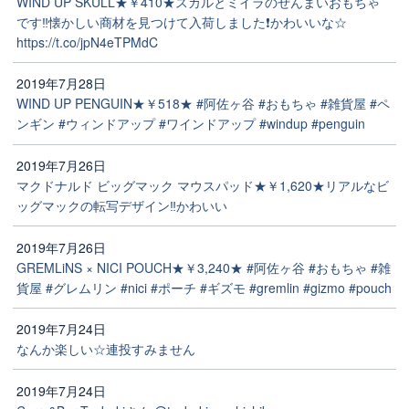
WIND UP SKULL★￥410★スカルとミイラのぜんまいおもちゃ
です‼️懐かしい商材を見つけて入荷しました❗かわいいな☆
https://t.co/jpN4eTPMdC
2019年7月28日
WIND UP PENGUIN★￥518★ #阿佐ヶ谷 #おもちゃ #雑貨屋 #ペ
ンギン #ウィンドアップ #ワインドアップ #windup #penguin
2019年7月26日
マクドナルド ビッグマック マウスパッド★￥1,620★リアルなビ
ッグマックの転写デザイン‼️かわいい
2019年7月26日
GREMLiNS × NICI POUCH★￥3,240★ #阿佐ヶ谷 #おもちゃ #雑
貨屋 #グレムリン #nici #ポーチ #ギズモ #gremlin #gizmo #pouch
2019年7月24日
なんか楽しい☆連投すみません
2019年7月24日