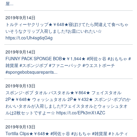
屋...
2019年9月14日
トルティーヤクリップ★￥648★寝ぼけてたら間違えて食べちゃ
いそうなクリップ入荷しました‼️お皿にいれたい☆
https://t.co/Uh4sg6qG4g
2019年9月14日
FUNNY PACK SPONGE BOB★￥1,944★ #阿佐ヶ谷 #おもちゃ #
雑貨屋 #スポンジボブ #ファニーパック #ウエストポーチ
#spongebobsquarepants...
2019年9月13日
スポンジ･ボブ タオル バスタオル★￥864★ フェイスタオル
2P★￥648★ ウォッシュタオル 2P★￥432★ スポンジ･ボブのか
わいいタオルが入荷しました‼️フェイスタオルとウォッシュタオ
ルは2枚セットですよー☆ https://t.co/EPk3mX1AZC
2019年9月13日
Tortilla Clips★￥648★ #阿佐ヶ谷 #おもちゃ #雑貨屋 #トルティ