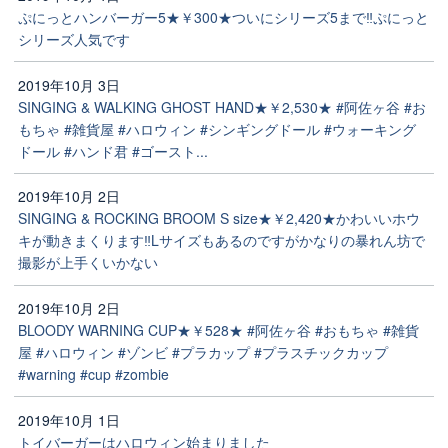
ぷにっとハンバーガー5★￥300★ついにシリーズ5まで‼️ぷにっと
シリーズ人気です
2019年10月 3日
SINGING & WALKING GHOST HAND★￥2,530★ #阿佐ヶ谷 #お
もちゃ #雑貨屋 #ハロウィン #シンギングドール #ウォーキング
ドール #ハンド君 #ゴースト...
2019年10月 2日
SINGING & ROCKING BROOM S size★￥2,420★かわいいホウ
キが動きまくります‼️Lサイズもあるのですがかなりの暴れん坊で
撮影が上手くいかない
2019年10月 2日
BLOODY WARNING CUP★￥528★ #阿佐ヶ谷 #おもちゃ #雑貨
屋 #ハロウィン #ゾンビ #プラカップ #プラスチックカップ
#warning #cup #zombie
2019年10月 1日
トイバーガーはハロウィン始まりました