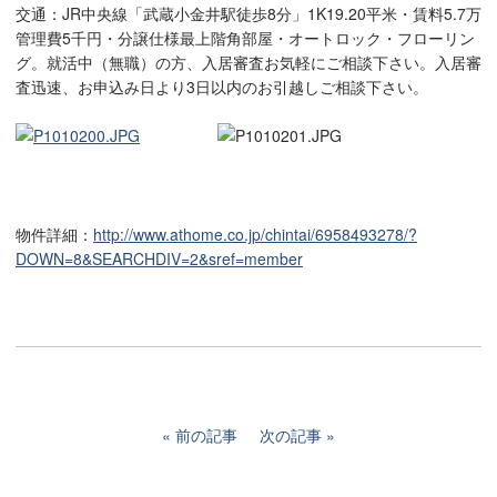
交通：JR中央線「武蔵小金井駅徒歩8分」1K19.20平米・賃料5.7万
管理費5千円・分譲仕様最上階角部屋・オートロック・フローリン
グ。就活中（無職）の方、入居審査お気軽にご相談下さい。入居審
査迅速、お申込み日より3日以内のお引越しご相談下さい。
物件詳細：
http://www.athome.co.jp/chintai/6958493278/?
DOWN=8&SEARCHDIV=2&sref=member
前の記事
次の記事