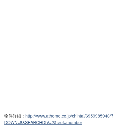
物件詳細：
http://www.athome.co.jp/chintai/6959985946/?
DOWN=8&SEARCHDIV=2&sref=member